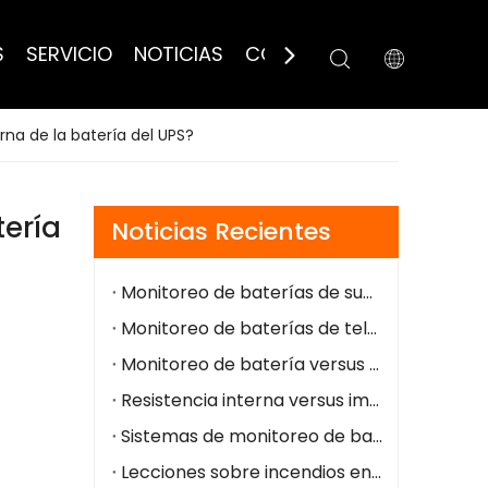
S
SERVICIO
NOTICIAS
CONTÁCTANOS
rna de la batería del UPS?
tería
Noticias Recientes
Monitoreo de baterías de subestaciones: detección temprana de fallas, operación segura y fácil integración
Monitoreo de baterías de telecomunicaciones: alarmas remotas, menor OPEX, energía de respaldo más segura
Monitoreo de batería versus prueba de batería: diferencias y casos de uso
Resistencia interna versus impedancia: diferencias clave para el estado de la batería
Sistemas de monitoreo de baterías para la industria del petróleo y el gas
Lecciones sobre incendios en centros de datos de NorthC: por qué el monitoreo de la batería en tiempo real es fundamental