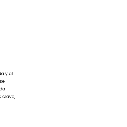
a y al
 se
ada
 clave,