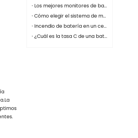
Los mejores monitores de batería para centros de datos
Cómo elegir el sistema de monitoreo de batería adecuado para centros de datos (2026)
Incendio de batería en un centro de datos: cómo prevenirlo con un sistema de monitoreo de batería
¿Cuál es la tasa C de una batería?
ía
a.La
óptimos
entes.