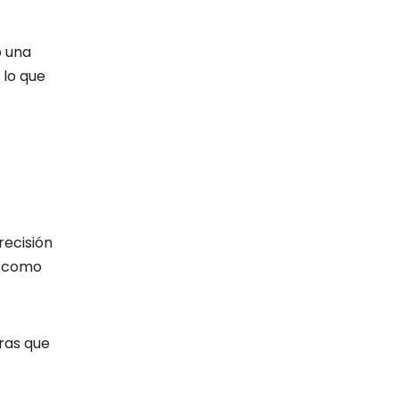
o una
 lo que
recisión
, como
ras que