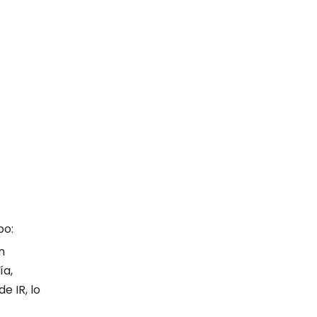
po:
n
ía,
e IR, lo