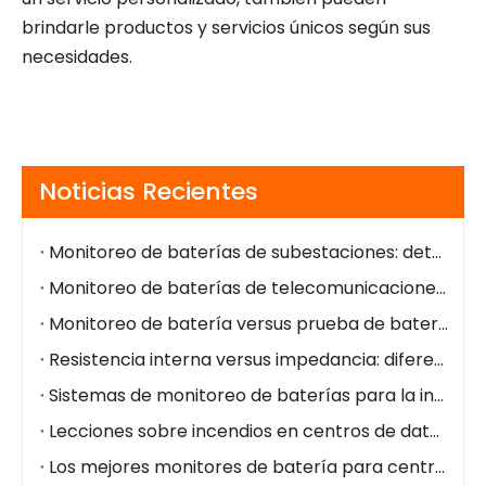
brindarle productos y servicios únicos según sus
necesidades.
Noticias Recientes
Monitoreo de baterías de subestaciones: detección temprana de fallas, operación segura y fácil integración
Monitoreo de baterías de telecomunicaciones: alarmas remotas, menor OPEX, energía de respaldo más segura
Monitoreo de batería versus prueba de batería: diferencias y casos de uso
Resistencia interna versus impedancia: diferencias clave para el estado de la batería
Sistemas de monitoreo de baterías para la industria del petróleo y el gas
Lecciones sobre incendios en centros de datos de NorthC: por qué el monitoreo de la batería en tiempo real es fundamental
Los mejores monitores de batería para centros de datos