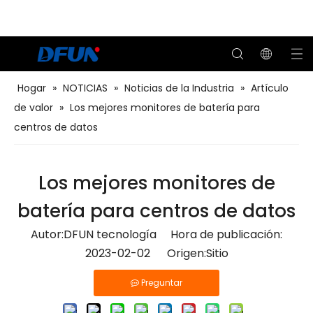
Hogar
»
NOTICIAS
»
Noticias de la Industria
»
Artículo
de valor
»
Los mejores monitores de batería para
Soluciones BMS para el transporte
Soluciones BMS para petróleo y gas
Probador de capacidad remota de batería
Soluciones BMS para el centro de datos
Soluciones BMS para servicios públicos
Soluciones BMS para telecomunicaciones
Sistema de monitoreo de baterías
centros de datos
Los mejores monitores de
batería para centros de datos
Autor:DFUN tecnología Hora de publicación:
2023-02-02 Origen:
Sitio
Preguntar