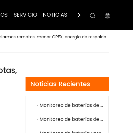
ROS
SERVICIO
NOTICIAS
CONTÁCTANOS
alarmas remotas, menor OPEX, energía de respaldo
otas,
Noticias Recientes
Monitoreo de baterías de subestaciones: detección temprana de fallas, operación segura y fácil integración
Monitoreo de baterías de telecomunicaciones: alarmas remotas, menor OPEX, energía de respaldo más segura