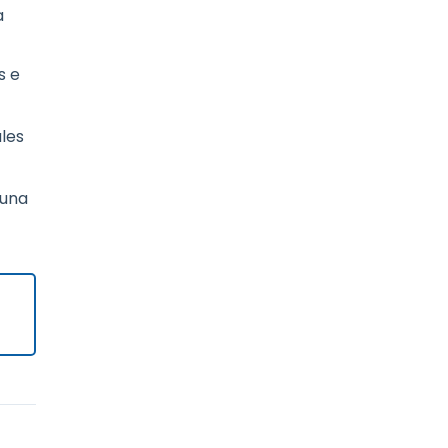
a
s e
les
 una