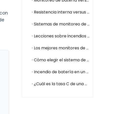
Monitoreo de batería versus prueba de batería: diferencias y casos de uso
Resistencia interna versus impedancia: diferencias clave para el estado de la batería
 con
de
Sistemas de monitoreo de baterías para la industria del petróleo y el gas
Lecciones sobre incendios en centros de datos de NorthC: por qué el monitoreo de la batería en tiempo real es fundamental
Los mejores monitores de batería para centros de datos
Cómo elegir el sistema de monitoreo de batería adecuado para centros de datos (2026)
Incendio de batería en un centro de datos: cómo prevenirlo con un sistema de monitoreo de batería
¿Cuál es la tasa C de una batería?