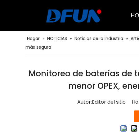
HO
Soluciones BMS para el transporte
Soluciones BMS para petróleo y gas
Probador de capacidad remota de batería
Soluciones BMS para el centro de datos
Soluciones BMS para servicios públicos
Soluciones BMS para telecomunicaciones
Sistema de monitoreo de baterías
Hogar
»
NOTICIAS
»
Noticias de la Industria
»
Artí
más segura
Monitoreo de baterías de 
menor OPEX, ene
Autor:Editor del sitio H