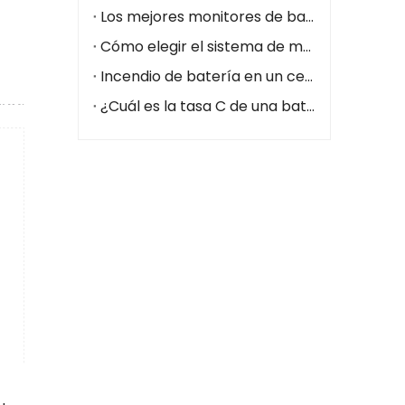
Los mejores monitores de batería para centros de datos
Cómo elegir el sistema de monitoreo de batería adecuado para centros de datos (2026)
Incendio de batería en un centro de datos: cómo prevenirlo con un sistema de monitoreo de batería
¿Cuál es la tasa C de una batería?