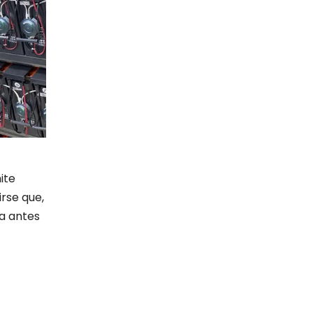
ite
rse que,
la antes