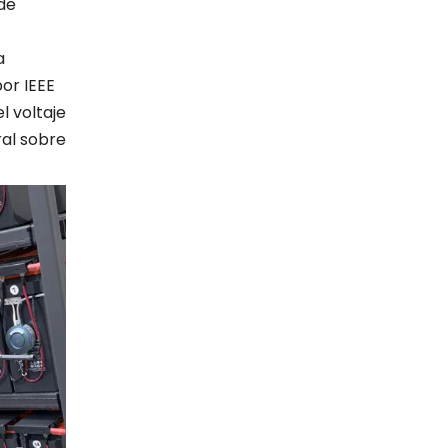
de
a
or IEEE
l voltaje
ral sobre