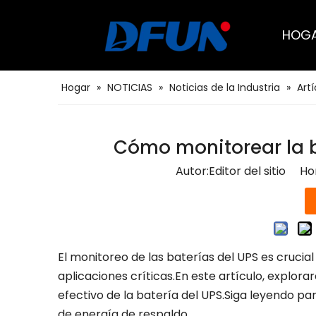
HOG
Soluciones BMS para el transporte
Soluciones BMS para petróleo y gas
Probador de capacidad remota de batería
Soluciones BMS para el centro de datos
Soluciones BMS para servicios públicos
Soluciones BMS para telecomunicaciones
Sistema de monitoreo de baterías
Hogar
»
NOTICIAS
»
Noticias de la Industria
»
Artí
Cómo monitorear la b
Autor:Editor del sitio H
El monitoreo de las baterías del UPS es cruci
aplicaciones críticas.En este artículo, expl
efectivo de la batería del UPS.Siga leyendo p
de energía de respaldo.