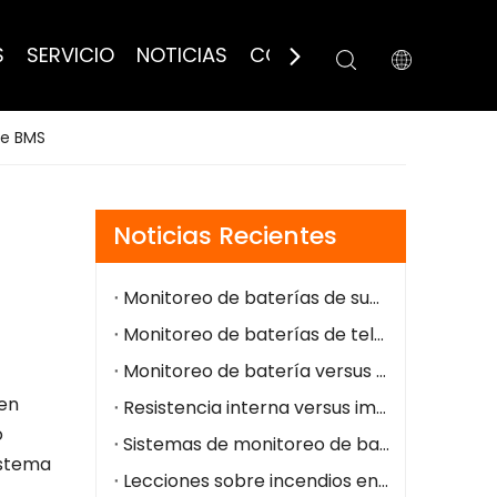
S
SERVICIO
NOTICIAS
CONTÁCTANOS
de BMS
Noticias Recientes
Monitoreo de baterías de subestaciones: detección temprana de fallas, operación segura y fácil integración
Monitoreo de baterías de telecomunicaciones: alarmas remotas, menor OPEX, energía de respaldo más segura
Monitoreo de batería versus prueba de batería: diferencias y casos de uso
 en
Resistencia interna versus impedancia: diferencias clave para el estado de la batería
o
Sistemas de monitoreo de baterías para la industria del petróleo y el gas
istema
Lecciones sobre incendios en centros de datos de NorthC: por qué el monitoreo de la batería en tiempo real es fundamental