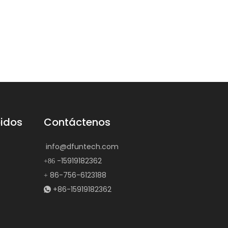
pidos
Contáctenos
info@dfuntech.com
-15919182362
+86
86-756-6123188
+
+86-15919182362
