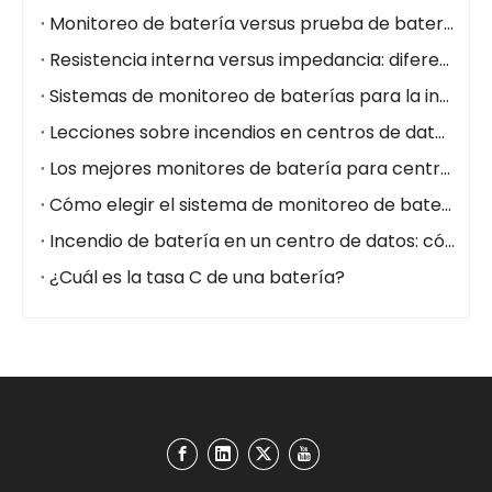
Monitoreo de batería versus prueba de batería: diferencias y casos de uso
Resistencia interna versus impedancia: diferencias clave para el estado de la batería
Sistemas de monitoreo de baterías para la industria del petróleo y el gas
Lecciones sobre incendios en centros de datos de NorthC: por qué el monitoreo de la batería en tiempo real es fundamental
Los mejores monitores de batería para centros de datos
Cómo elegir el sistema de monitoreo de batería adecuado para centros de datos (2026)
Incendio de batería en un centro de datos: cómo prevenirlo con un sistema de monitoreo de batería
¿Cuál es la tasa C de una batería?