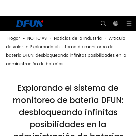
Hogar
»
NOTICIAS
»
Noticias de la Industria
»
Artículo
de valor
»
Explorando el sistema de monitoreo de
Soluciones BMS para el transporte
Soluciones BMS para petróleo y gas
Probador de capacidad remota de batería
Soluciones BMS para el centro de datos
Soluciones BMS para servicios públicos
Soluciones BMS para telecomunicaciones
Sistema de monitoreo de baterías
batería DFUN: desbloqueando infinitas posibilidades en la
administración de baterías
Explorando el sistema de
monitoreo de batería DFUN:
desbloqueando infinitas
posibilidades en la