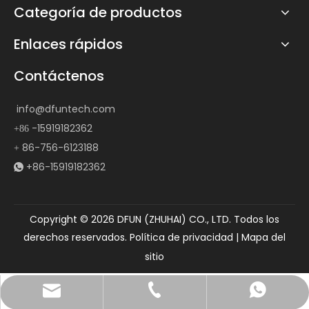
Categoría de productos
Enlaces rápidos
Contáctenos
info@dfuntech.com
-15919182362
+86
86-756-6123188
+
+86-15919182362

Copyright ©
2026
DFUN (ZHUHAI) CO., LTD. Todos los
derechos reservados.
Política de privacidad
|
Mapa del
sitio
info@dfuntech.com
+86-756-6123188
+86 13631257634