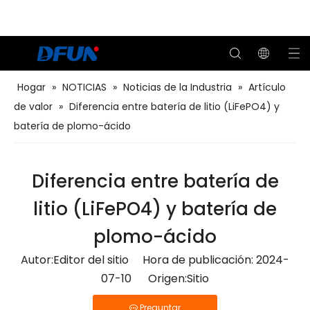
Hogar
»
NOTICIAS
»
Noticias de la Industria
»
Artículo
de valor
»
Diferencia entre batería de litio (LiFePO4) y
Soluciones BMS para el transporte
Soluciones BMS para petróleo y gas
Probador de capacidad remota de batería
Soluciones BMS para el centro de datos
Soluciones BMS para servicios públicos
Soluciones BMS para telecomunicaciones
Sistema de monitoreo de baterías
batería de plomo-ácido
Diferencia entre batería de
litio (LiFePO4) y batería de
plomo-ácido
Autor:Editor del sitio Hora de publicación: 2024-
07-10 Origen:
Sitio
Preguntar