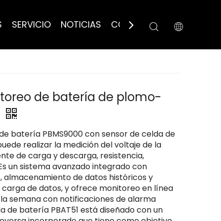
S
SERVICIO
NOTICIAS
CONTÁCTANOS
toreo de batería de plomo-
0
 de batería PBMS9000 con sensor de celda de
ede realizar la medición del voltaje de la
ente de carga y descarga, resistencia,
Es un sistema avanzado integrado con
, almacenamiento de datos históricos y
 carga de datos, y ofrece monitoreo en línea
de la semana con notificaciones de alarma
da de batería PBAT51 está diseñado con un
-reversa incorporado que tiene como objetivo