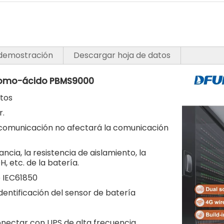
 demostración
Descargar hoja de datos
plomo-ácido PBMS9000
datos
ar.
de comunicación no afectará la comunicación
ancia, la resistencia de aislamiento, la
H, etc. de la batería.
e IEC61850
dentificación del sensor de batería
a
conectar con UPS de alta frecuencia