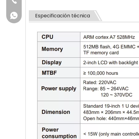
+86-756-6123188
Especificación técnica
+86 13631257634