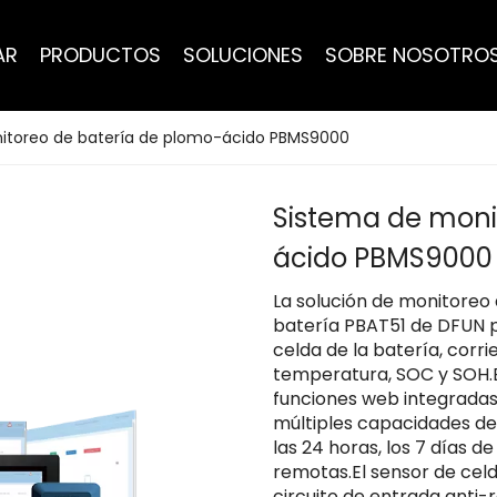
AR
PRODUCTOS
SOLUCIONES
SOBRE NOSOTRO
itoreo de batería de plomo-ácido PBMS9000
Sistema de moni
ácido PBMS900
La solución de monitoreo
batería PBAT51 de DFUN pu
celda de la batería, corri
temperatura, SOC y SOH.
funciones web integradas
múltiples capacidades de
las 24 horas, los 7 días 
remotas.El sensor de cel
circuito de entrada anti