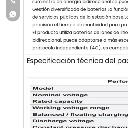
+86-756-6123188
suministro de energía bidireccional se pu
Gestión diversificada de baterías.La funció
+86 13631257634
de servicios públicos de la estación base.
precisión el tiempo de inactividad para pr
El producto utiliza baterías de iones de li
bidireccional, puede adaptarse a más esc
protocolo independiente (4G), es compatibl
Especificación técnica del pa