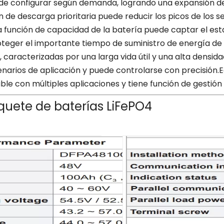
ede configurar según demanda, logrando una expansión de 
n de descarga prioritaria puede reducir los picos de los se
La función de capacidad de la batería puede captar el est
oteger el importante tiempo de suministro de energía de 
tio, caracterizadas por una larga vida útil y una alta den
enarios de aplicación y puede controlarse con precisión
e con múltiples aplicaciones y tiene función de gestión 
quete de baterías LiFePO4