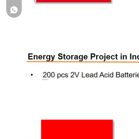
+86 13631257634