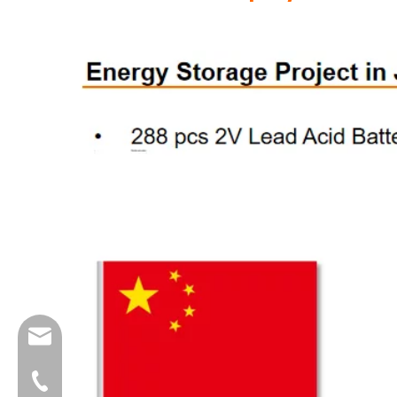
info@dfuntech.com
+86-756-6123188