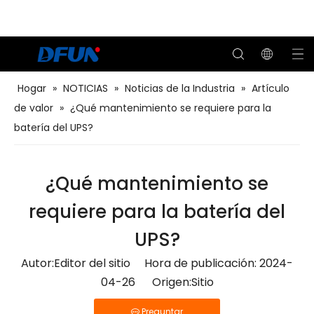
Hogar
»
NOTICIAS
»
Noticias de la Industria
»
Artículo
de valor
»
¿Qué mantenimiento se requiere para la
Soluciones BMS para el transporte
Soluciones BMS para petróleo y gas
Probador de capacidad remota de batería
Soluciones BMS para el centro de datos
Soluciones BMS para servicios públicos
Soluciones BMS para telecomunicaciones
Sistema de monitoreo de baterías
batería del UPS?
¿Qué mantenimiento se
requiere para la batería del
UPS?
Autor:Editor del sitio Hora de publicación: 2024-
04-26 Origen:
Sitio
Preguntar