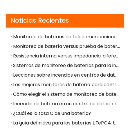
Noticias Recientes
Monitoreo de baterías de telecomunicaciones: alarmas remotas, menor OPEX, energía de respaldo más segura
Monitoreo de batería versus prueba de batería: diferencias y casos de uso
Resistencia interna versus impedancia: diferencias clave para el estado de la batería
Sistemas de monitoreo de baterías para la industria del petróleo y el gas
Lecciones sobre incendios en centros de datos de NorthC: por qué el monitoreo de la batería en tiempo real es fundamental
Los mejores monitores de batería para centros de datos
Cómo elegir el sistema de monitoreo de batería adecuado para centros de datos (2026)
Incendio de batería en un centro de datos: cómo prevenirlo con un sistema de monitoreo de batería
¿Cuál es la tasa C de una batería?
La guía definitiva para las baterías LiFePO4: todo lo que necesita saber