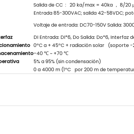
Salida de CC : 20 ka/max = 40ka ， 8/20 
Entrada 85-300VAC; salida 42-58VDC; pot
Voltaje de entrada: DC70-150V Salida: 300
terfaz
DI Entrada: DI*6, Do Salida: Do*6, Interfaz
ncionamiento
0ºC a + 45ºC + radiación solar (soporte 
macenamiento
–40 ℃ ~ +70 ℃
perativa
5% a 95% (sin condensación)
0 a 4000 m (1ºC por 200 m de temperatur