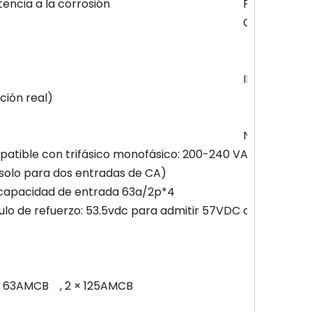
encia a la corrosión
Placa de ace
Gris claro: 
IP20
ción real)
NO
patible con trifásico monofásico: 200-240 VAC/346-415 
solo para dos entradas de CA)
, capacidad de entrada 63a/2p*4
 de refuerzo: 53.5vdc para admitir 57VDC constante (deb
 × 63AMCB , 2 × 125AMCB