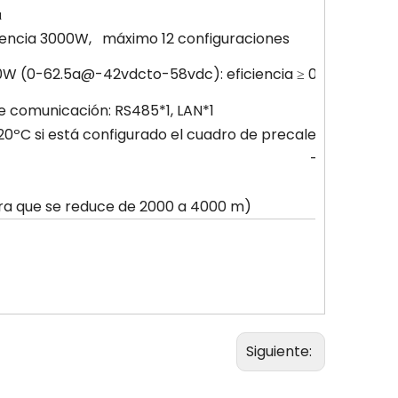
μ
encia 3000W, máximo 12 configuraciones
0W (0-62.5a@-42vdcto-58vdc): eficiencia ≥ 0.96 (opcion
 de comunicación: RS485*1, LAN*1
-20ºC si está configurado el cuadro de precalentamiento
–20 ℃ ~ +60
a que se reduce de 2000 a 4000 m)
Siguiente: