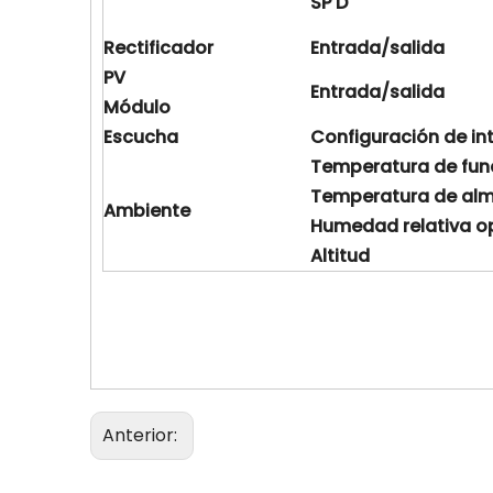
SP
D
Rectificador
Entrada/salida
PV
Entrada/salida
Módulo
Escucha
Configuración de in
Temperatura
de fu
Temperatura de al
Ambiente
Humedad
relativa
o
Altitud
Anterior: