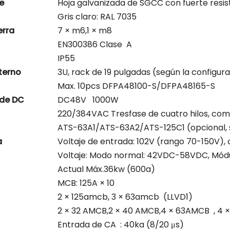
e
Hoja galvanizada de SGCC con fuerte resist
Gris claro: RAL 7035
erra
7 × m6,1 × m8
EN300386 Clase A
IP55
terno
3U, rack de 19 pulgadas (según la configura
Max. 10pcs DFPA48100-S/DFPA48165-S
de DC
DC48V 1000W
220/384VAC Tresfase de cuatro hilos, com
ATS-63A1/ATS-63A2/ATS-125C1 (opcional, 
a
Voltaje de entrada: 102V (rango 70-150V)
Voltaje: Modo normal: 42VDC-58VDC, Módulo
Actual Máx.36kw (600a)
MCB: 125A × 10
2 × 125amcb, 3 × 63amcb (LLVD1)
2 × 32 AMCB,2 × 40 AMCB,4 × 63AMCB , 4
Entrada de CA : 40ka (8/20 μs)